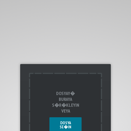
DOSYAY�
BURAYA
S�R�KLEYIN
VEYA
DOSYA
SE�IN